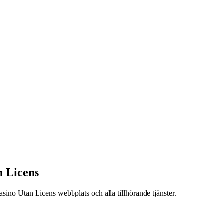
n Licens
sino Utan Licens webbplats och alla tillhörande tjänster.