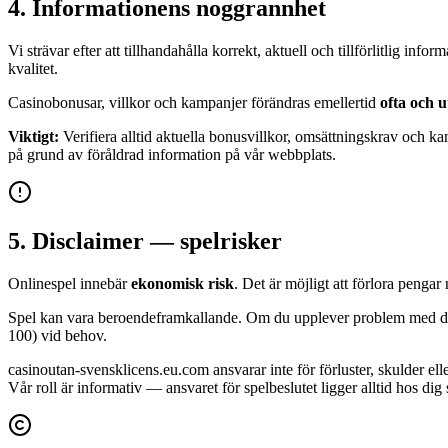
4. Informationens noggrannhet
Vi strävar efter att tillhandahålla korrekt, aktuell och tillförlitlig i
kvalitet.
Casinobonusar, villkor och kampanjer förändras emellertid
ofta och 
Viktigt:
Verifiera alltid aktuella bonusvillkor, omsättningskrav och kam
på grund av föråldrad information på vår webbplats.
5. Disclaimer — spelrisker
Onlinespel innebär
ekonomisk risk
. Det är möjligt att förlora pengar
Spel kan vara beroendeframkallande. Om du upplever problem med dit
100) vid behov.
casinoutan-svensklicens.eu.com ansvarar inte för förluster, skulder el
Vår roll är informativ — ansvaret för spelbeslutet ligger alltid hos dig