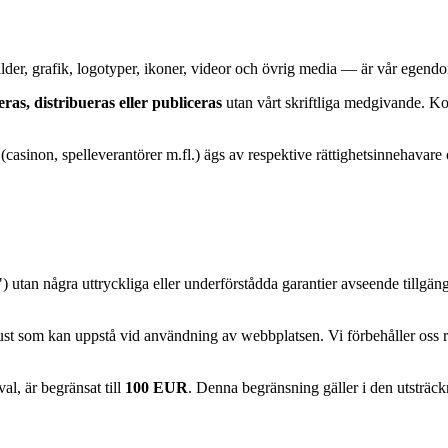
lder, grafik, logotyper, ikoner, videor och övrig media — är vår egendo
ras, distribueras eller publiceras
utan vårt skriftliga medgivande. Ko
casinon, spelleverantörer m.fl.) ägs av respektive rättighetsinnehavare
") utan några uttryckliga eller underförstådda garantier avseende tillgängl
rlust som kan uppstå vid användning av webbplatsen. Vi förbehåller oss rä
al, är begränsat till
100 EUR
. Denna begränsning gäller i den utsträcknin