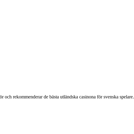
mför och rekommenderar de bästa utländska casinona för svenska spelare.