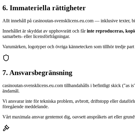
6. Immateriella rättigheter
Allt innehåll på casinoutan-svensklicens.eu.com — inklusive texter, bi
Innehållet är skyddat av upphovsrätt och får
inte reproduceras, kopie
samarbets- eller licensförfrågningar.
Varumärken, logotyper och övriga kännetecken som tillhör tredje part (
7. Ansvarsbegränsning
casinoutan-svensklicens.eu.com tillhandahålls i befintligt skick ("as is
ändamål.
Vi ansvarar inte för tekniska problem, avbrott, driftstopp eller datafö
föregående meddelande.
Vårt maximala ansvar gentemot dig, oavsett anspråkets art eller grundv