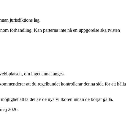
annan jurisdiktions lag.
enom förhandling. Kan parterna inte nå en uppgörelse ska tvisten
å webbplatsen, om inget annat anges.
ekommenderar att du regelbundet kontrollerar denna sida för att hålla
öjlighet att ta del av de nya villkoren innan de börjar gälla.
3 maj 2026.