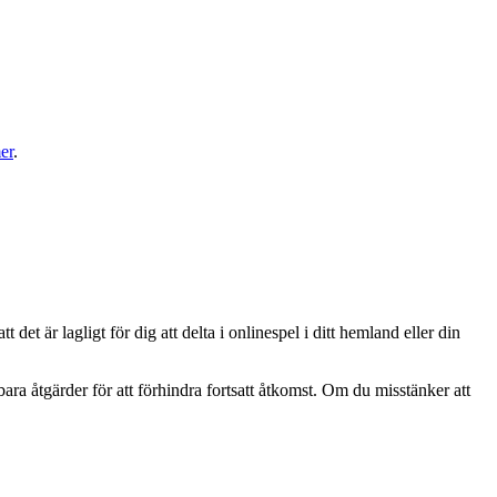
mer
.
tt det är lagligt för dig att delta i onlinespel i ditt hemland eller din
ara åtgärder för att förhindra fortsatt åtkomst. Om du misstänker att