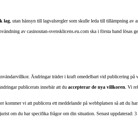
k lag
, utan hänsyn till lagvalsregler som skulle leda till tillämpning av 
användning av casinoutan-svensklicens.eu.com ska i första hand lösas g
a användarvillkor. Ändringar träder i kraft omedelbart vid publicering p
ändringar publicerats innebär att du
accepterar de nya villkoren
. Vi r
er kommer vi att publicera ett meddelande på webbplatsen så att du har m
jurist om du har specifika frågor om din situation. Senast uppdaterad: 