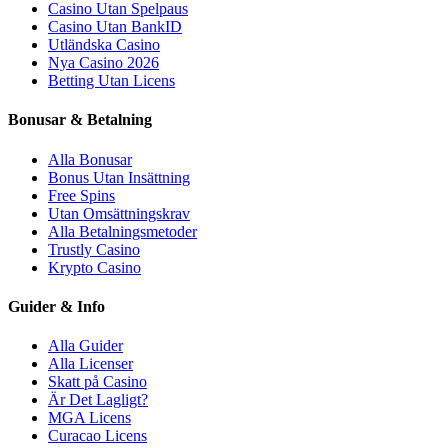
Casino Utan Spelpaus
Casino Utan BankID
Utländska Casino
Nya Casino 2026
Betting Utan Licens
Bonusar & Betalning
Alla Bonusar
Bonus Utan Insättning
Free Spins
Utan Omsättningskrav
Alla Betalningsmetoder
Trustly Casino
Krypto Casino
Guider & Info
Alla Guider
Alla Licenser
Skatt på Casino
Är Det Lagligt?
MGA Licens
Curacao Licens