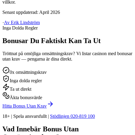
villkor.
Senast uppdaterad: April 2026
·
Av
Erik Lindström
Inga Dolda Regler
Bonusar Du
Faktiskt Kan Ta Ut
Tröttnat på omöjliga omsättningskrav? Vi listar casinon med bonusar
utan krav — pengarna är dina direkt.
0x omsättningskrav
Inga dolda regler
Ta ut direkt
Äkta bonusvärde
Hitta Bonus Utan Krav
18+ | Spela ansvarsfullt |
Stödlinjen 020-819 100
Vad Innebär Bonus Utan