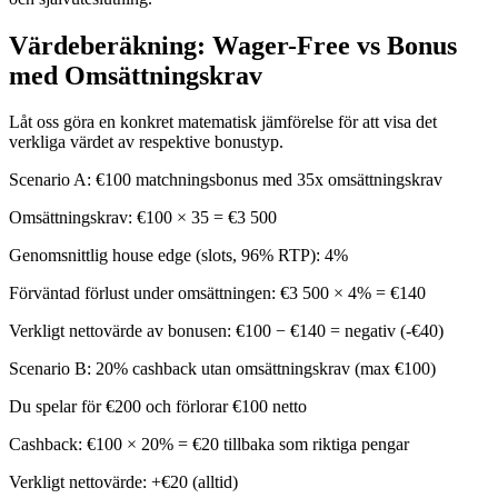
Värdeberäkning: Wager-Free vs Bonus
med Omsättningskrav
Låt oss göra en konkret matematisk jämförelse för att visa det
verkliga värdet av respektive bonustyp.
Scenario A: €100 matchningsbonus med 35x omsättningskrav
Omsättningskrav: €100 × 35 = €3 500
Genomsnittlig house edge (slots, 96% RTP): 4%
Förväntad förlust under omsättningen: €3 500 × 4% =
€140
Verkligt nettovärde av bonusen: €100 − €140 =
negativ (-€40)
Scenario B: 20% cashback utan omsättningskrav (max €100)
Du spelar för €200 och förlorar €100 netto
Cashback: €100 × 20% = €20 tillbaka som riktiga pengar
Verkligt nettovärde:
+€20 (alltid)