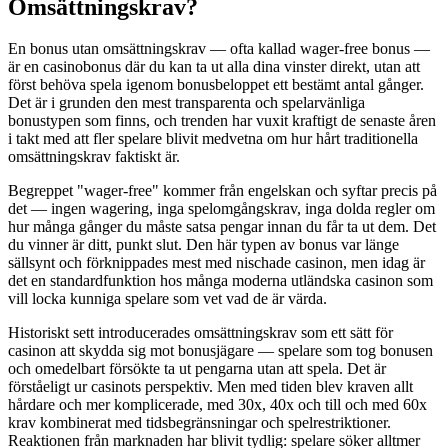
Omsättningskrav?
En bonus utan omsättningskrav — ofta kallad wager-free bonus —
är en casinobonus där du kan ta ut alla dina vinster direkt, utan att
först behöva spela igenom bonusbeloppet ett bestämt antal gånger.
Det är i grunden den mest transparenta och spelarvänliga
bonustypen som finns, och trenden har vuxit kraftigt de senaste åren
i takt med att fler spelare blivit medvetna om hur hårt traditionella
omsättningskrav faktiskt är.
Begreppet "wager-free" kommer från engelskan och syftar precis på
det — ingen wagering, inga spelomgångskrav, inga dolda regler om
hur många gånger du måste satsa pengar innan du får ta ut dem. Det
du vinner är ditt, punkt slut. Den här typen av bonus var länge
sällsynt och förknippades mest med nischade casinon, men idag är
det en standardfunktion hos många moderna utländska casinon som
vill locka kunniga spelare som vet vad de är värda.
Historiskt sett introducerades omsättningskrav som ett sätt för
casinon att skydda sig mot bonusjägare — spelare som tog bonusen
och omedelbart försökte ta ut pengarna utan att spela. Det är
förståeligt ur casinots perspektiv. Men med tiden blev kraven allt
hårdare och mer komplicerade, med 30x, 40x och till och med 60x
krav kombinerat med tidsbegränsningar och spelrestriktioner.
Reaktionen från marknaden har blivit tydlig: spelare söker alltmer