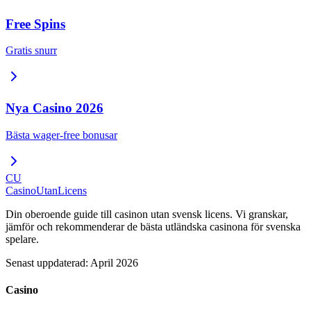
Free Spins
Gratis snurr
Nya Casino 2026
Bästa wager-free bonusar
CU
Casino
Utan
Licens
Din oberoende guide till casinon utan svensk licens. Vi granskar,
jämför och rekommenderar de bästa utländska casinona för svenska
spelare.
Senast uppdaterad: April 2026
Casino