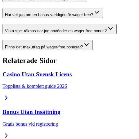
Hur vet jag om en bonus verkligen är wager-free?
Vilka spel räknas när jag använder en wager-free bonus?
Finns det maxuttag på wager-free bonusar?
Relaterade Sidor
Casino Utan Svensk Licens
Topplista & komplett guide 2026
Bonus Utan Insättning
Gratis bonus vid registrering