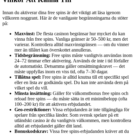
Innan du aktiverar dina free spins är det viktigt att läsa igenom
villkoren noggrant. Här är de vanligaste begränsningarna du stöter
på:
Maxvinst:
De flesta casinon begränsar hur mycket du kan
vinna från free spins. Vanliga gränser är 50–500 kr, men det
varierar. Kontrollera alltid maxvinstgränsen — om du vinner
mer än tillåtet kan överskottet annulleras.
Tidsbegränsning:
Free spins måste vanligtvis användas inom
24–72 timmar efter aktivering. Används de inte i tid förfaller
de automatiskt. Detsamma gäller omsättningskravet — det
måste uppfyllas inom en viss tid, ofta 7–30 dagar.
Tillåtna spel:
Free spins är alltid knutna till ett specifikt spel
eller en lista av godkända spel. Du kan inte använda dem på
vilket spel du vill.
Minsta insättning:
Gäller för välkomstbonus free spins och
reload free spins — du måste sätta in ett minimibelopp (ofta
100–200 kr) för att aktivera erbjudandet.
Geo-restriktioner:
Vissa erbjudanden är inte tillgängliga för
spelare från specifika länder. Som svensk spelare på ett
utländskt casino är du vanligtvis välkommen, men kontrollera
alltid att erbjudandet gäller ditt land.
Bonuskodskrav:
Vissa free spins-erbjudanden kräver att du