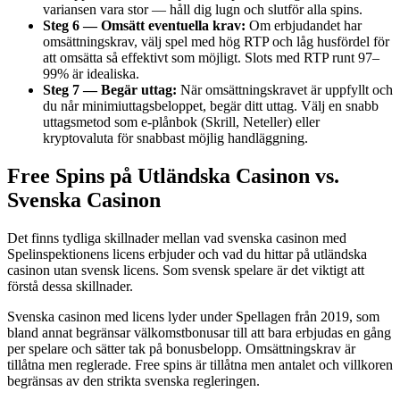
variansen vara stor — håll dig lugn och slutför alla spins.
Steg 6 — Omsätt eventuella krav:
Om erbjudandet har
omsättningskrav, välj spel med hög RTP och låg husfördel för
att omsätta så effektivt som möjligt. Slots med RTP runt 97–
99% är idealiska.
Steg 7 — Begär uttag:
När omsättningskravet är uppfyllt och
du når minimiuttagsbeloppet, begär ditt uttag. Välj en snabb
uttagsmetod som e-plånbok (Skrill, Neteller) eller
kryptovaluta för snabbast möjlig handläggning.
Free Spins på Utländska Casinon vs.
Svenska Casinon
Det finns tydliga skillnader mellan vad svenska casinon med
Spelinspektionens licens erbjuder och vad du hittar på utländska
casinon utan svensk licens. Som svensk spelare är det viktigt att
förstå dessa skillnader.
Svenska casinon med licens lyder under Spellagen från 2019, som
bland annat begränsar välkomstbonusar till att bara erbjudas en gång
per spelare och sätter tak på bonusbelopp. Omsättningskrav är
tillåtna men reglerade. Free spins är tillåtna men antalet och villkoren
begränsas av den strikta svenska regleringen.