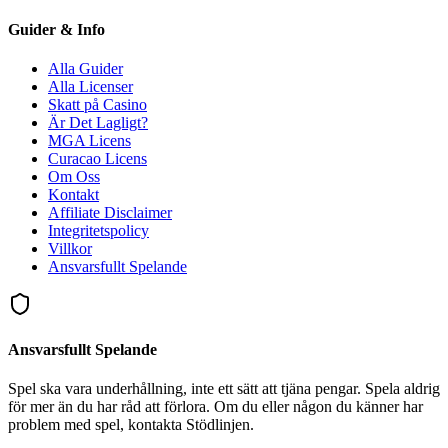
Guider & Info
Alla Guider
Alla Licenser
Skatt på Casino
Är Det Lagligt?
MGA Licens
Curacao Licens
Om Oss
Kontakt
Affiliate Disclaimer
Integritetspolicy
Villkor
Ansvarsfullt Spelande
Ansvarsfullt Spelande
Spel ska vara underhållning, inte ett sätt att tjäna pengar. Spela aldrig
för mer än du har råd att förlora. Om du eller någon du känner har
problem med spel, kontakta Stödlinjen.