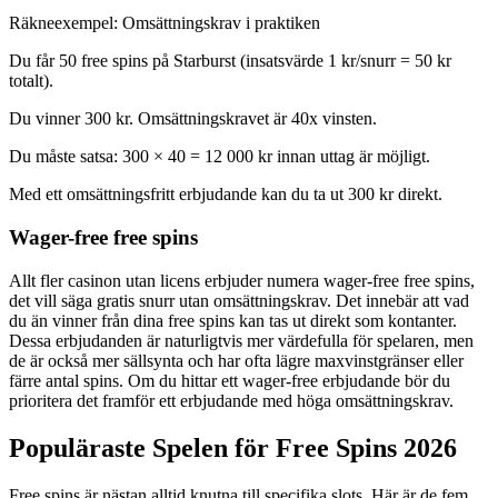
Räkneexempel: Omsättningskrav i praktiken
Du får 50 free spins på Starburst (insatsvärde 1 kr/snurr = 50 kr
totalt).
Du vinner 300 kr. Omsättningskravet är 40x vinsten.
Du måste satsa: 300 × 40 = 12 000 kr innan uttag är möjligt.
Med ett omsättningsfritt erbjudande kan du ta ut 300 kr direkt.
Wager-free free spins
Allt fler casinon utan licens erbjuder numera wager-free free spins,
det vill säga gratis snurr utan omsättningskrav. Det innebär att vad
du än vinner från dina free spins kan tas ut direkt som kontanter.
Dessa erbjudanden är naturligtvis mer värdefulla för spelaren, men
de är också mer sällsynta och har ofta lägre maxvinstgränser eller
färre antal spins. Om du hittar ett wager-free erbjudande bör du
prioritera det framför ett erbjudande med höga omsättningskrav.
Populäraste Spelen för Free Spins 2026
Free spins är nästan alltid knutna till specifika slots. Här är de fem