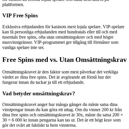
plattformen.
VIP Free Spins
Exklusiva erbjudanden för kasinots mest lojala spelare. VIP-spelare
kan få personliga erbjudanden med hundratals eller till och med
tusentals free spins, ofta utan omsättningskrav och med högre
maxvinstgränser. VIP-programmet ger tillgång till förmåner som
vanliga spelare inte ser.
Free Spins med vs. Utan Omsättningskrav
Omsättningskravet är den faktor som mest påverkar det verkliga
värdet av dina free spins. Det är avgörande att förstå hur det
fungerar innan du tackar ja till ett erbjudande.
Vad betyder omsättningskrav?
Omsättningskravet anger hur många gånger du måste satsa dina
vinstpengar innan du kan göra ett uttag. Om du vinner 200 kr från
dina free spins och omsättningskravet är 30x, måste du satsa 200 ×
30 = 6 000 kr innan pengarna kan tas ut. Det är ett högt krav som
gör det svårt att faktiskt ta hem vinsterna.