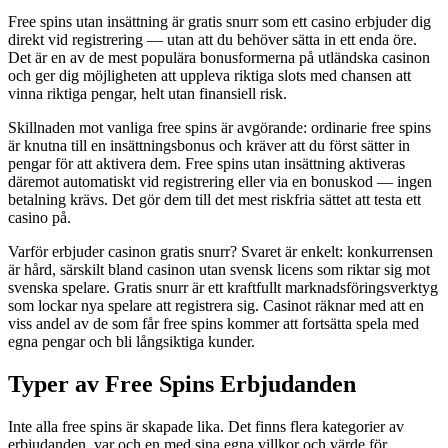
Free spins utan insättning är gratis snurr som ett casino erbjuder dig
direkt vid registrering — utan att du behöver sätta in ett enda öre.
Det är en av de mest populära bonusformerna på utländska casinon
och ger dig möjligheten att uppleva riktiga slots med chansen att
vinna riktiga pengar, helt utan finansiell risk.
Skillnaden mot vanliga free spins är avgörande: ordinarie free spins
är knutna till en insättningsbonus och kräver att du först sätter in
pengar för att aktivera dem. Free spins utan insättning aktiveras
däremot automatiskt vid registrering eller via en bonuskod — ingen
betalning krävs. Det gör dem till det mest riskfria sättet att testa ett
casino på.
Varför erbjuder casinon gratis snurr? Svaret är enkelt: konkurrensen
är hård, särskilt bland casinon utan svensk licens som riktar sig mot
svenska spelare. Gratis snurr är ett kraftfullt marknadsföringsverktyg
som lockar nya spelare att registrera sig. Casinot räknar med att en
viss andel av de som får free spins kommer att fortsätta spela med
egna pengar och bli långsiktiga kunder.
Typer av Free Spins Erbjudanden
Inte alla free spins är skapade lika. Det finns flera kategorier av
erbjudanden, var och en med sina egna villkor och värde för