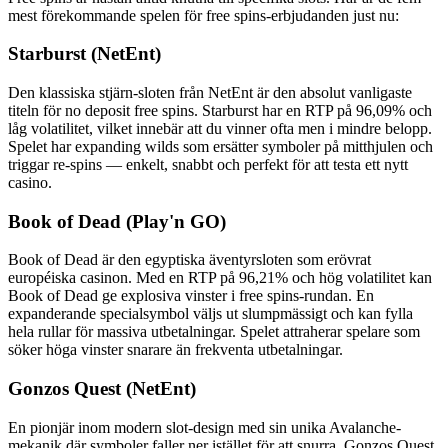
mest förekommande spelen för free spins-erbjudanden just nu:
Starburst (NetEnt)
Den klassiska stjärn-sloten från NetEnt är den absolut vanligaste
titeln för no deposit free spins. Starburst har en RTP på 96,09% och
låg volatilitet, vilket innebär att du vinner ofta men i mindre belopp.
Spelet har expanding wilds som ersätter symboler på mitthjulen och
triggar re-spins — enkelt, snabbt och perfekt för att testa ett nytt
casino.
Book of Dead (Play'n GO)
Book of Dead är den egyptiska äventyrsloten som erövrat
européiska casinon. Med en RTP på 96,21% och hög volatilitet kan
Book of Dead ge explosiva vinster i free spins-rundan. En
expanderande specialsymbol väljs ut slumpmässigt och kan fylla
hela rullar för massiva utbetalningar. Spelet attraherar spelare som
söker höga vinster snarare än frekventa utbetalningar.
Gonzos Quest (NetEnt)
En pionjär inom modern slot-design med sin unika Avalanche-
mekanik där symboler faller ner istället för att snurra. Gonzos Quest