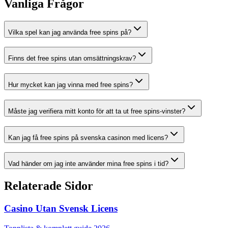
Vanliga Frågor
Vilka spel kan jag använda free spins på?
Finns det free spins utan omsättningskrav?
Hur mycket kan jag vinna med free spins?
Måste jag verifiera mitt konto för att ta ut free spins-vinster?
Kan jag få free spins på svenska casinon med licens?
Vad händer om jag inte använder mina free spins i tid?
Relaterade Sidor
Casino Utan Svensk Licens